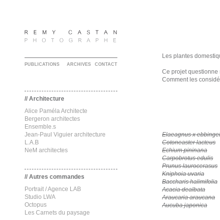
Les plantes domestiq
PUBLICATIONS
ARCHIVES
CONTACT
Ce projet questionne 
Comment les considér
// Architecture
Alice Paméla Architecte
Bergeron architectes
Ensemble.s
Jean-Paul Viguier architecture
Elaeagnus x ebbinge
L.A.B
Cotoneaster lacteus
NeM architectes
Echium pininana
Carpobrotus edulis
Prunus laurocerasus
Kniphoia uvaria
// Autres commandes
Baccharis halimifolia
Portrait / Agence LAB
Acacia dealbata
Studio LWA
Araucaria araucana
Octopus
Aucuba japonica
Les Carnets du paysage